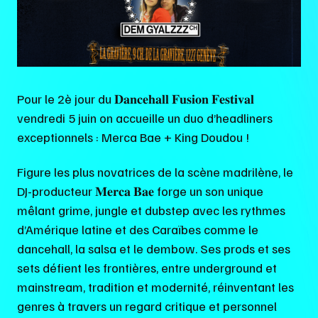
Pour le 2è jour du 𝐃𝐚𝐧𝐜𝐞𝐡𝐚𝐥𝐥 𝐅𝐮𝐬𝐢𝐨𝐧 𝐅𝐞𝐬𝐭𝐢𝐯𝐚𝐥
vendredi 5 juin on accueille un duo d’headliners
exceptionnels : Merca Bae + King Doudou !
Figure les plus novatrices de la scène madrilène, le
DJ-producteur 𝐌𝐞𝐫𝐜𝐚 𝐁𝐚𝐞 forge un son unique
mêlant grime, jungle et dubstep avec les rythmes
d’Amérique latine et des Caraïbes comme le
dancehall, la salsa et le dembow. Ses prods et ses
sets défient les frontières, entre underground et
mainstream, tradition et modernité, réinventant les
genres à travers un regard critique et personnel