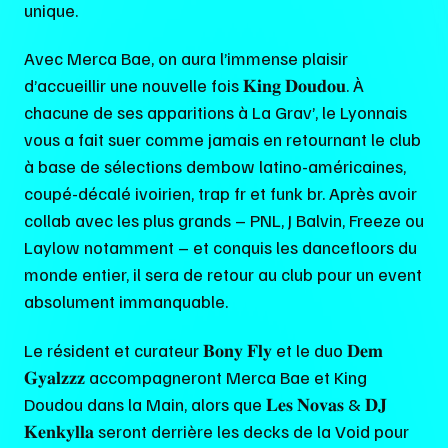
unique.
Avec Merca Bae, on aura l’immense plaisir
d’accueillir une nouvelle fois 𝐊𝐢𝐧𝐠 𝐃𝐨𝐮𝐝𝐨𝐮. À
chacune de ses apparitions à La Grav’, le Lyonnais
vous a fait suer comme jamais en retournant le club
à base de sélections dembow latino-américaines,
coupé-décalé ivoirien, trap fr et funk br. Après avoir
collab avec les plus grands – PNL, J Balvin, Freeze ou
Laylow notamment – et conquis les dancefloors du
monde entier, il sera de retour au club pour un event
absolument immanquable.
Le résident et curateur 𝐁𝐨𝐧𝐲 𝐅𝐥𝐲 et le duo 𝐃𝐞𝐦
𝐆𝐲𝐚𝐥𝐳𝐳𝐳 accompagneront Merca Bae et King
Doudou dans la Main, alors que 𝐋𝐞𝐬 𝐍𝐨𝐯𝐚𝐬 & 𝐃𝐉
𝐊𝐞𝐧𝐤𝐲𝐥𝐥𝐚 seront derrière les decks de la Void pour