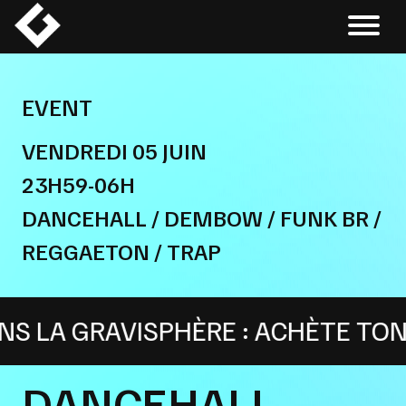
Skip
to
content
EVENT
VENDREDI 05 JUIN
23H59-06H
DANCEHALL / DEMBOW / FUNK BR /
REGGAETON / TRAP
A GRAVISPHÈRE : ACHÈTE TON ABO
DANCEHALL