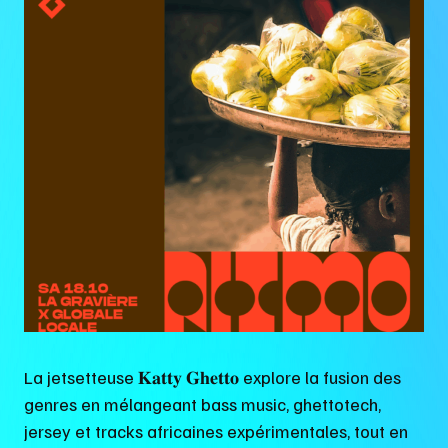
La jetsetteuse 𝐊𝐚𝐭𝐭𝐲 𝐆𝐡𝐞𝐭𝐭𝐨 explore la fusion des
genres en mélangeant bass music, ghettotech,
jersey et tracks africaines expérimentales, tout en