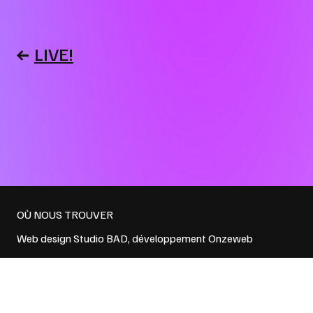
NAVIGATION
LIVE!
DE
L’ARTICLE
OÙ NOUS TROUVER
Web design
Studio BAD
, développement
Onzeweb
Politique de confidentialité
et
Conditions générales de vente
NEWSLETTER → EMAIL