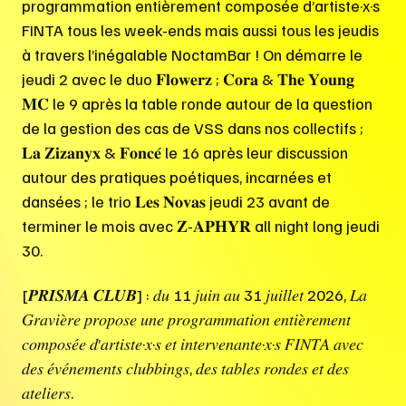
programmation entièrement composée d’artiste·x·s
FINTA tous les week-ends mais aussi tous les jeudis
à travers l’inégalable NoctamBar ! On démarre le
jeudi 2 avec le duo 𝐅𝐥𝐨𝐰𝐞𝐫𝐳 ; 𝐂𝐨𝐫𝐚 & 𝐓𝐡𝐞 𝐘𝐨𝐮𝐧𝐠
𝐌𝐂 le 9 après la table ronde autour de la question
de la gestion des cas de VSS dans nos collectifs ;
𝐋𝐚 𝐙𝐢𝐳𝐚𝐧𝐲𝐱 & 𝐅𝐨𝐧𝐜𝐞́ le 16 après leur discussion
autour des pratiques poétiques, incarnées et
dansées ; le trio 𝐋𝐞𝐬 𝐍𝐨𝐯𝐚𝐬 jeudi 23 avant de
terminer le mois avec 𝐙-𝐀𝐏𝐇𝐘𝐑 all night long jeudi
30.
[𝑷𝑹𝑰𝑺𝑴𝑨 𝑪𝑳𝑼𝑩] : 𝑑𝑢 11 𝑗𝑢𝑖𝑛 𝑎𝑢 31 𝑗𝑢𝑖𝑙𝑙𝑒𝑡 2026, 𝐿𝑎
𝐺𝑟𝑎𝑣𝑖𝑒̀𝑟𝑒 𝑝𝑟𝑜𝑝𝑜𝑠𝑒 𝑢𝑛𝑒 𝑝𝑟𝑜𝑔𝑟𝑎𝑚𝑚𝑎𝑡𝑖𝑜𝑛 𝑒𝑛𝑡𝑖𝑒̀𝑟𝑒𝑚𝑒𝑛𝑡
𝑐𝑜𝑚𝑝𝑜𝑠𝑒́𝑒 𝑑’𝑎𝑟𝑡𝑖𝑠𝑡𝑒·𝑥·𝑠 𝑒𝑡 𝑖𝑛𝑡𝑒𝑟𝑣𝑒𝑛𝑎𝑛𝑡𝑒·𝑥·𝑠 𝐹𝐼𝑁𝑇𝐴 𝑎𝑣𝑒𝑐
𝑑𝑒𝑠 𝑒́𝑣𝑒́𝑛𝑒𝑚𝑒𝑛𝑡𝑠 𝑐𝑙𝑢𝑏𝑏𝑖𝑛𝑔𝑠, 𝑑𝑒𝑠 𝑡𝑎𝑏𝑙𝑒𝑠 𝑟𝑜𝑛𝑑𝑒𝑠 𝑒𝑡 𝑑𝑒𝑠
𝑎𝑡𝑒𝑙𝑖𝑒𝑟𝑠.