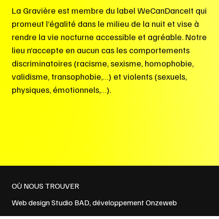
La Gravière est membre du label WeCanDanceIt qui
promeut l’égalité dans le milieu de la nuit et vise à
rendre la vie nocturne accessible et agréable. Notre
lieu n’accepte en aucun cas les comportements
discriminatoires (racisme, sexisme, homophobie,
validisme, transophobie,…) et violents (sexuels,
physiques, émotionnels,…).
OÙ NOUS TROUVER
Web design
Studio BAD
, développement
Onzeweb
Politique de confidentialité
et
Conditions générales de vente