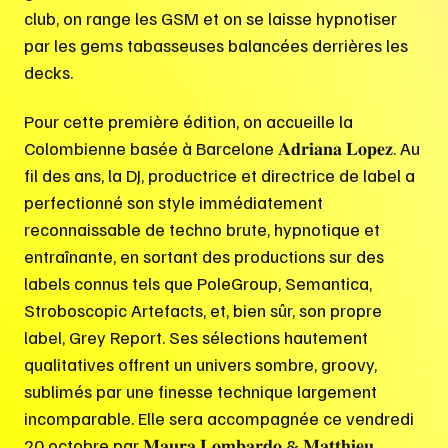
club, on range les GSM et on se laisse hypnotiser
par les gems tabasseuses balancées derrières les
decks.
Pour cette première édition, on accueille la
Colombienne basée à Barcelone 𝐀𝐝𝐫𝐢𝐚𝐧𝐚 𝐋𝐨𝐩𝐞𝐳. Au
fil des ans, la DJ, productrice et directrice de label a
perfectionné son style immédiatement
reconnaissable de techno brute, hypnotique et
entraînante, en sortant des productions sur des
labels connus tels que PoleGroup, Semantica,
Stroboscopic Artefacts, et, bien sûr, son propre
label, Grey Report. Ses sélections hautement
qualitatives offrent un univers sombre, groovy,
sublimés par une finesse technique largement
incomparable. Elle sera accompagnée ce vendredi
20 octobre par 𝐌𝐚𝐮𝐫𝐚 𝐋𝐨𝐦𝐛𝐚𝐫𝐝𝐨 & 𝐌𝐚𝐭𝐭𝐡𝐢𝐞𝐮