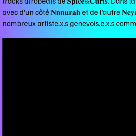
tracks afrobeats de 𝐒𝐩𝐢𝐜𝐞&𝐂𝐮𝐫𝐥𝐬. Da
avec d’un côté 𝐍𝐧𝐧𝐮𝐫𝐚𝐡 et de l’autre 
nombreux artiste.x.s genevois.e.x.s comme