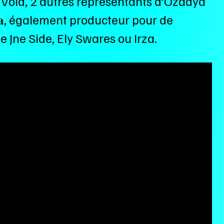
ns la Void, 2 autres représentants d’Ozadya
𝐞𝐲𝐚, également producteur pour de
 Jne Side, Ely Swares ou Irza.