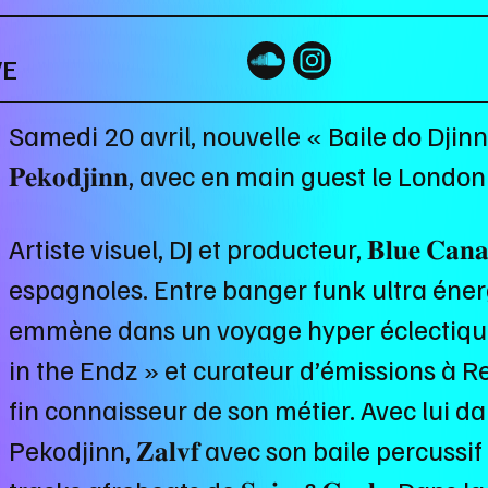
VE
Samedi 20 avril, nouvelle « Baile do Djinn
𝐏𝐞𝐤𝐨𝐝𝐣𝐢𝐧𝐧, avec en main guest le Lon
Artiste visuel, DJ et producteur, 𝐁𝐥𝐮𝐞 𝐂𝐚𝐧
espagnoles. Entre banger funk ultra énergi
emmène dans un voyage hyper éclectique.
in the Endz » et curateur d’émissions à R
fin connaisseur de son métier. Avec lui da
Pekodjinn, 𝐙𝐚𝐥𝐯𝐟 avec son baile percussi