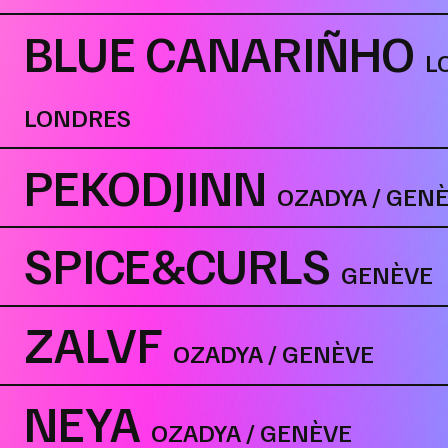
BLUE CANARIÑHO
L
LONDRES
PEKODJINN
OZADYA / GEN
SPICE&CURLS
GENÈVE
ZALVF
OZADYA / GENÈVE
NEYA
OZADYA / GENÈVE