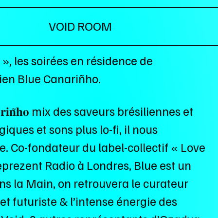
VOID ROOM
 », les soirées en résidence de
donien Blue Canariñho.
𝐚𝐫𝐢𝐧̃𝐡𝐨 mix des saveurs brésiliennes et
ques et sons plus lo-fi, il nous
 Co-fondateur du label-collectif « Love
eprezent Radio à Londres, Blue est un
ns la Main, on retrouvera le curateur
f et futuriste & l’intense énergie des