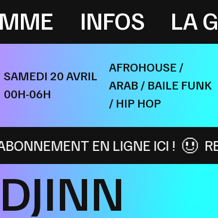
AMME
INFOS
LA 
AFROHOUSE /
SAMEDI 20 AVRIL
ARAB / BAILE FUNK
00H-06H
/ HIP HOP
T EN LIGNE ICI !
REJOINS LA 
 DJINN