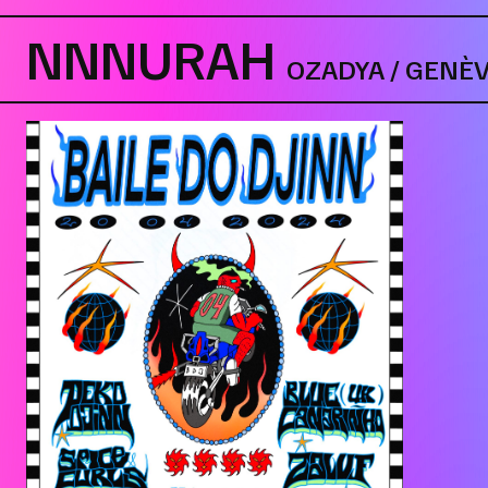
NNNURAH
OZADYA / GENÈ