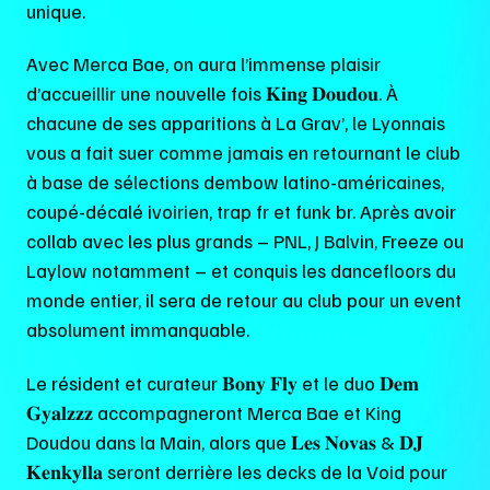
unique.
Avec Merca Bae, on aura l’immense plaisir
d’accueillir une nouvelle fois 𝐊𝐢𝐧𝐠 𝐃𝐨𝐮𝐝𝐨𝐮. À
chacune de ses apparitions à La Grav’, le Lyonnais
vous a fait suer comme jamais en retournant le club
à base de sélections dembow latino-américaines,
coupé-décalé ivoirien, trap fr et funk br. Après avoir
collab avec les plus grands – PNL, J Balvin, Freeze ou
Laylow notamment – et conquis les dancefloors du
monde entier, il sera de retour au club pour un event
absolument immanquable.
Le résident et curateur 𝐁𝐨𝐧𝐲 𝐅𝐥𝐲 et le duo 𝐃𝐞𝐦
𝐆𝐲𝐚𝐥𝐳𝐳𝐳 accompagneront Merca Bae et King
Doudou dans la Main, alors que 𝐋𝐞𝐬 𝐍𝐨𝐯𝐚𝐬 & 𝐃𝐉
𝐊𝐞𝐧𝐤𝐲𝐥𝐥𝐚 seront derrière les decks de la Void pour