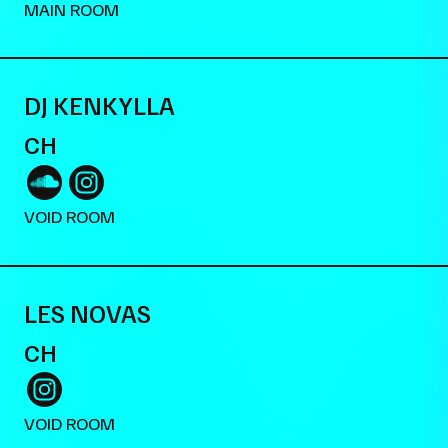
MAIN ROOM
DJ KENKYLLA
CH
VOID ROOM
LES NOVAS
CH
VOID ROOM