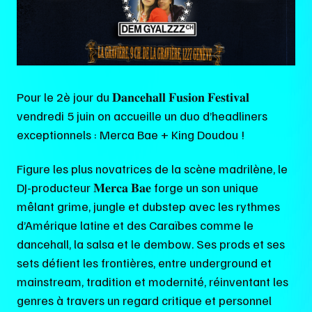
Pour le 2è jour du 𝐃𝐚𝐧𝐜𝐞𝐡𝐚𝐥𝐥 𝐅𝐮𝐬𝐢𝐨𝐧 𝐅𝐞𝐬𝐭𝐢𝐯𝐚𝐥
vendredi 5 juin on accueille un duo d’headliners
exceptionnels : Merca Bae + King Doudou !
Figure les plus novatrices de la scène madrilène, le
DJ-producteur 𝐌𝐞𝐫𝐜𝐚 𝐁𝐚𝐞 forge un son unique
mêlant grime, jungle et dubstep avec les rythmes
d’Amérique latine et des Caraïbes comme le
dancehall, la salsa et le dembow. Ses prods et ses
sets défient les frontières, entre underground et
mainstream, tradition et modernité, réinventant les
genres à travers un regard critique et personnel