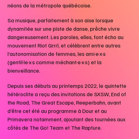
néons de la métropole québécoise.
Sa musique, parfaitement à son aise lorsque
dynamitée sur une piste de danse, prêche vivre
dangereusement. Les paroles, elles, font écho au
mouvement Riot Grrrl, et célèbrent entre autres
l’autonomisation de femmes, les ami·e·x·s
(gentil·le·x·s comme méchant·e·x·s) et la
bienveillance.
Depuis ses débuts au printemps 2022, le quintette
hétéroclite a reçu des invitations de SXSW, End of
the Road, The Great Escape, Reeperbahn, avant
d’être cet été au programme à Dour et au
Primavera notamment, ajoutant des tournées aux
côtés de The Go! Team et The Rapture.