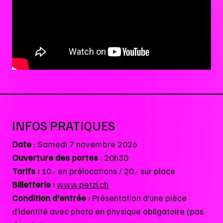
INFOS PRATIQUES
Date
: Samedi 7 novembre 2026
Ouverture des portes
: 20h30
Tarifs :
10.- en prélocations / 20.- sur place
Billetterie :
www.petzi.ch
Condition d’entrée
: Présentation d’une pièce
d’identité avec photo en physique obligatoire (pas