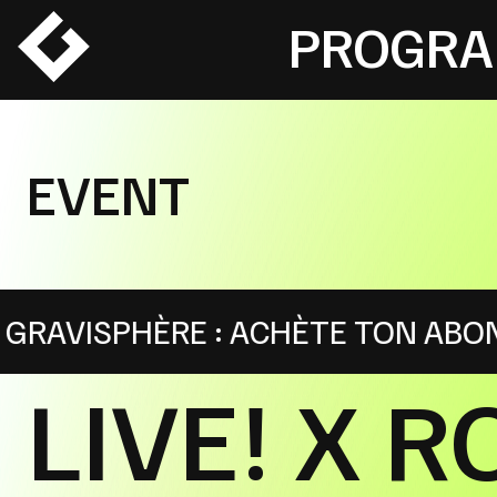
Skip
PROGR
to
content
EVENT
: ACHÈTE TON ABONNEMENT EN LIG
LIVE! X 