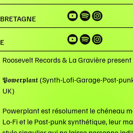
-BRETAGNE
SE
Roosevelt Records & La Gravière present 
𝕻𝖔𝖜𝖊𝖗𝖕𝖑𝖆𝖓𝖙 (Synth-Lofi-Garage-Post
UK)
Powerplant est résolument le chéneau m
Lo-Fi et le Post-punk synthétique, leur 
style singulier qui ne laisse personne ind