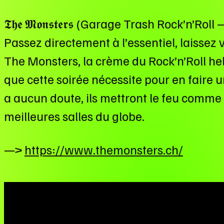
𝕿𝖍𝖊 𝕸𝖔𝖓𝖘𝖙𝖊𝖗𝖘 (Garage Trash Rock’n’Roll
Passez directement à l’essentiel, laissez 
The Monsters, la crème du Rock’n’Roll he
que cette soirée nécessite pour en faire u
a aucun doute, ils mettront le feu comme i
meilleures salles du globe.
—>
https://www.themonsters.ch/