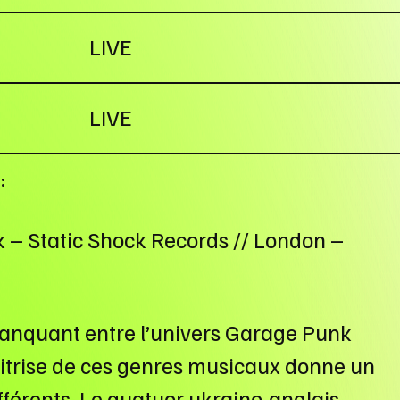
LIVE
LIVE
:
-punk – Static Shock Records // London –
anquant entre l’univers Garage Punk
maitrise de ces genres musicaux donne un
ifférents. Le quatuor ukraino-anglais