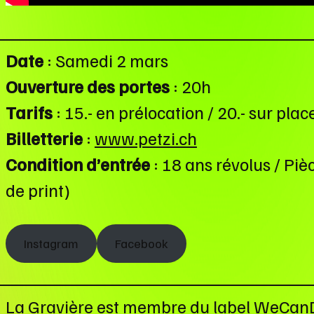
Date
: Samedi 2 mars
Ouverture des portes
: 20h
Tarifs
: 15.- en prélocation / 20.- sur plac
Billetterie
:
www.petzi.ch
Condition d’entrée
: 18 ans révolus / Piè
de print)
Instagram
Facebook
La Gravière est membre du label WeCanDa