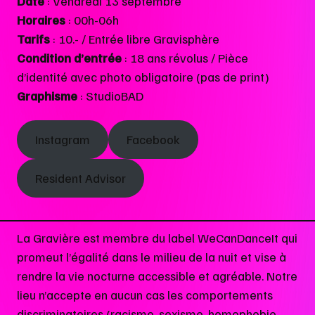
Date
: Vendredi 13 septembre
Horaires
: 00h-06h
Tarifs
: 10.- / Entrée libre Gravisphère
Condition d’entrée
: 18 ans révolus / Pièce
d’identité avec photo obligatoire (pas de print)
Graphisme
: StudioBAD
Instagram
Facebook
Resident Advisor
La Gravière est membre du label WeCanDanceIt qui
promeut l’égalité dans le milieu de la nuit et vise à
rendre la vie nocturne accessible et agréable. Notre
lieu n’accepte en aucun cas les comportements
discriminatoires (racisme, sexisme, homophobie,