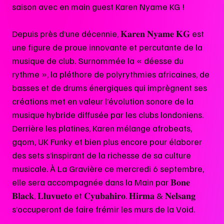
saison avec en main guest Karen Nyame KG !
Depuis près d’une décennie, 𝐊𝐚𝐫𝐞𝐧 𝐍𝐲𝐚𝐦𝐞 𝐊𝐆 est
une figure de proue innovante et percutante de la
musique de club. Surnommée la « déesse du
rythme », la pléthore de polyrythmies africaines, de
basses et de drums énergiques qui imprègnent ses
créations met en valeur l’évolution sonore de la
musique hybride diffusée par les clubs londoniens.
Derrière les platines, Karen mélange afrobeats,
gqom, UK Funky et bien plus encore pour élaborer
des sets s’inspirant de la richesse de sa culture
musicale. À La Gravière ce mercredi 6 septembre,
elle sera accompagnée dans la Main par 𝐁𝐨𝐧𝐞
𝐁𝐥𝐚𝐜𝐤, 𝐋𝐥𝐮𝐯𝐮𝐞𝐭𝐨 et 𝐂𝐲𝐮𝐛𝐚𝐡𝐢𝐫𝐨. 𝐇𝐢𝐫𝐦𝐚 & 𝐍𝐞𝐥𝐬𝐚𝐧𝐠
s’occuperont de faire frémir les murs de la Void.