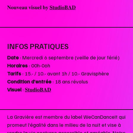
𝐍𝐨𝐮𝐯𝐞𝐚𝐮 𝐯𝐢𝐬𝐮𝐞𝐥 𝐛𝐲
𝐒𝐭𝐮𝐝𝐢𝐨𝐁𝐀𝐃
INFOS PRATIQUES
Date
: Mercredi 6 septembre (veille de jour férié)
Horaires
: 00h-06h
Tarifs
: 15.- / 10.- avant 1h / 10.- Gravisphère
Condition d’entrée
: 18 ans révolus
Visuel
:
𝐒𝐭𝐮𝐝𝐢𝐨𝐁𝐀𝐃
La Gravière est membre du label WeCanDanceIt qui
promeut l’égalité dans le milieu de la nuit et vise à
rendre la vie nocturne accessible et agréable. Notre