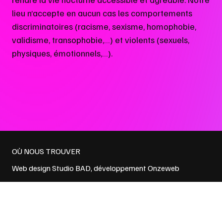
lieu n’accepte en aucun cas les comportements
discriminatoires (racisme, sexisme, homophobie,
validisme, transophobie,…) et violents (sexuels,
physiques, émotionnels,…).
OÙ NOUS TROUVER
Web design
Studio BAD
, développement
Onzeweb
Politique de confidentialité
et
Conditions générales de vente
NEWSLETTER → EMAIL