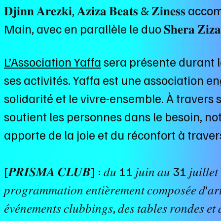
𝐃𝐣𝐢𝐧𝐧 𝐀𝐫𝐞𝐳𝐤𝐢, 𝐀𝐳𝐢𝐳𝐚 𝐁𝐞𝐚𝐭𝐬 & 𝐙𝐢
Main, avec en parallèle le duo 𝐒𝐡𝐞𝐫𝐚 𝐙𝐢𝐳
L’Association Yaffa
sera présente durant la
ses activités. Yaffa est une association e
solidarité et le vivre-ensemble. À travers s
soutient les personnes dans le besoin, no
apporte de la joie et du réconfort à travers
[𝑷𝑹𝑰𝑺𝑴𝑨 𝑪𝑳𝑼𝑩] : 𝑑𝑢 11 𝑗𝑢𝑖𝑛 𝑎𝑢 31 𝑗𝑢𝑖𝑙𝑙𝑒𝑡 2
𝑝𝑟𝑜𝑔𝑟𝑎𝑚𝑚𝑎𝑡𝑖𝑜𝑛 𝑒𝑛𝑡𝑖𝑒̀𝑟𝑒𝑚𝑒𝑛𝑡 𝑐𝑜𝑚𝑝𝑜𝑠𝑒́𝑒 𝑑’𝑎𝑟𝑡
𝑒́𝑣𝑒́𝑛𝑒𝑚𝑒𝑛𝑡𝑠 𝑐𝑙𝑢𝑏𝑏𝑖𝑛𝑔𝑠, 𝑑𝑒𝑠 𝑡𝑎𝑏𝑙𝑒𝑠 𝑟𝑜𝑛𝑑𝑒𝑠 𝑒𝑡 𝑑