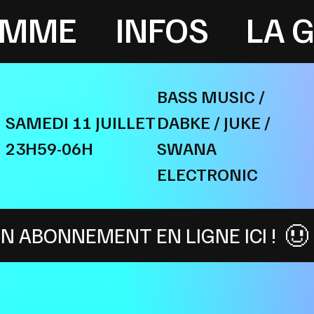
AMME
INFOS
LA 
BASS MUSIC /
SAMEDI 11 JUILLET
DABKE / JUKE /
23H59-06H
SWANA
ELECTRONIC
ENT EN LIGNE ICI !
REJOINS L