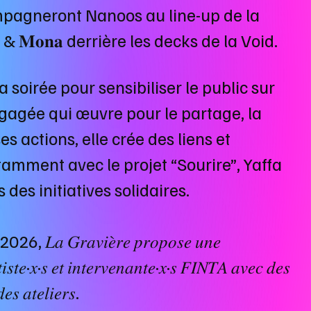
𝐞𝐬𝐬 accompagneront Nanoos au line-up de la
𝐚 & 𝐌𝐨𝐧𝐚 derrière les decks de la Void.
 soirée pour sensibiliser le public sur
ngagée qui œuvre pour le partage, la
es actions, elle crée des liens et
tamment avec le projet “Sourire”, Yaffa
 des initiatives solidaires.
026, 𝐿𝑎 𝐺𝑟𝑎𝑣𝑖𝑒̀𝑟𝑒 𝑝𝑟𝑜𝑝𝑜𝑠𝑒 𝑢𝑛𝑒
𝑠𝑡𝑒·𝑥·𝑠 𝑒𝑡 𝑖𝑛𝑡𝑒𝑟𝑣𝑒𝑛𝑎𝑛𝑡𝑒·𝑥·𝑠 𝐹𝐼𝑁𝑇𝐴 𝑎𝑣𝑒𝑐 𝑑𝑒𝑠
𝑒𝑠 𝑎𝑡𝑒𝑙𝑖𝑒𝑟𝑠.