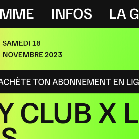
AMME
INFOS
LA 
SAMEDI 18
NOVEMBRE 2023
S LA GRAVISPHÈRE : ACHÈTE TON 
Y CLUB X 
ES