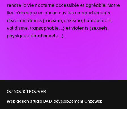
rendre la vie nocturne accessible et agréable. Notre
lieu n’accepte en aucun cas les comportements
discriminatoires (racisme, sexisme, homophobie,
validisme, transophobie,…) et violents (sexuels,
physiques, émotionnels,…).
OÙ NOUS TROUVER
Web design
Studio BAD
, développement
Onzeweb
Politique de confidentialité
et
Conditions générales de vente
NEWSLETTER → EMAIL